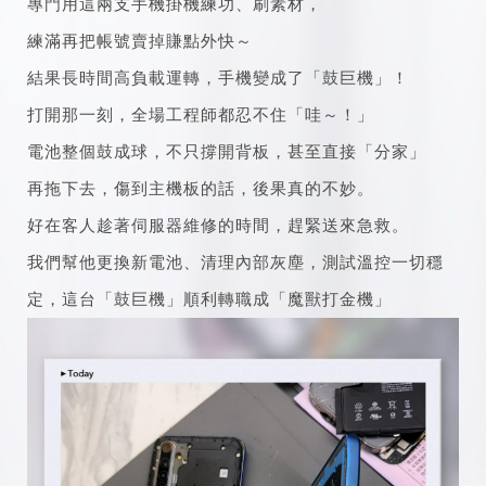
專門用這兩支手機掛機練功、刷素材，
練滿再把帳號賣掉賺點外快～
結果長時間高負載運轉，手機變成了「鼓巨機」！
打開那一刻，全場工程師都忍不住「哇～！」
電池整個鼓成球，不只撐開背板，甚至直接「分家」
再拖下去，傷到主機板的話，後果真的不妙。
好在客人趁著伺服器維修的時間，趕緊送來急救。
我們幫他更換新電池、清理內部灰塵，測試溫控一切穩
定，這台「鼓巨機」順利轉職成「魔獸打金機」