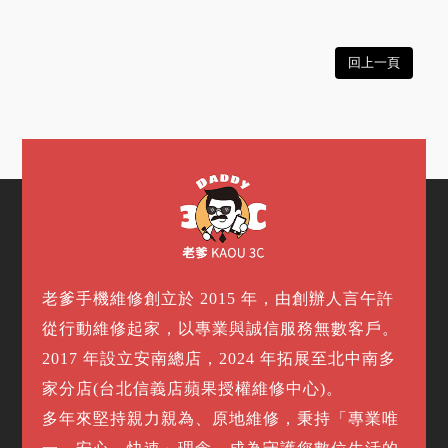
回上一頁
老爹手機維修創立於 2015 年，由創辦人言午許
從行動維修起家，以專業與誠信服務無數客戶。
2017 年設立安南總店，2024 年拓展至北中南多
家分店(台北信義店蘋果授權維修中心)。
多年來堅持親力親為、原地維修，秉持「專業唯