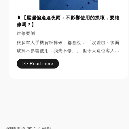
📱【屋漏偏逢連夜雨：不影響使用的損壞，要維
修嗎？】
維修案例
很多客人手機背板摔破，都會說： 「沒差啦～後面
破掉不影響使用，我先不修。」 但今天這位客人，
就遇到那種「最壞的情況」 ⸻ 【打烊前 5 分
>> Read more
鐘，客人進來】 人還沒到，手機已經開始滴水在地
上了… 「一開始還能...