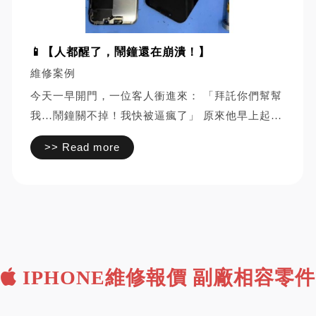
📱【人都醒了，鬧鐘還在崩潰！】
維修案例
今天一早開門，一位客人衝進來： 「拜託你們幫幫
我…鬧鐘關不掉！我快被逼瘋了」 原來他早上起床
時手機掉到地上， 撿起來想關鬧鐘，結果—— 螢
>> Read more
幕完全不給按 鬧鐘一直瘋狂叫 人清醒了，手機卻
不放過他 客...
IPHONE維修報價 副廠相容零件