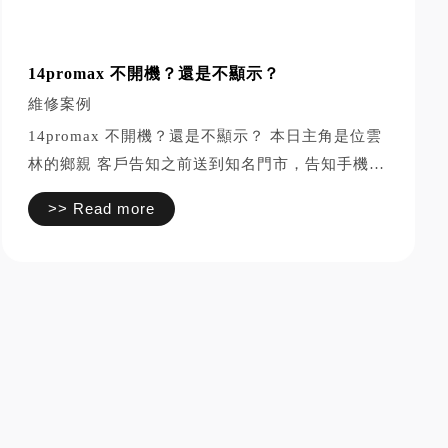
14promax 不開機？還是不顯示？
維修案例
14promax 不開機？還是不顯示？ 本日主角是位雲
林的鄉親 客戶告知之前送到知名門市，告知手機不
開機，得更換手機，資料確定無解 又跑至彰化，告
>> Read more
知得進行搬板（主要晶片進行移植），但有一定的
風險 百般曲折，最後在網路...