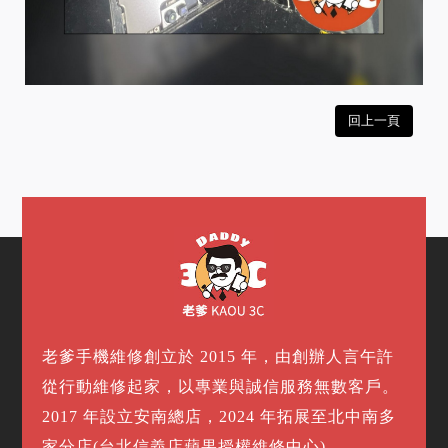
回上一頁
老爹手機維修創立於 2015 年，由創辦人言午許
從行動維修起家，以專業與誠信服務無數客戶。
2017 年設立安南總店，2024 年拓展至北中南多
家分店(台北信義店蘋果授權維修中心)。