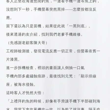
客人正坐在海邊悠閒釣魚，一邊看手機一邊等魚上鉤，
沒想到下一秒，手機螢幕突然黑掉——怎麼按都沒反
應。
當下還以為只是當機，結果從此就「一黑到底」。
後來透過釣友介紹，找到我們老爹手機維修。
（先感謝老顧客陳大哥）
工程師檢測後，發現電流反應一切正常，但螢幕依舊一
片漆黑。
進一步拆機檢查，裡頭的畫面讓人倒抽一口氣
手機內部多處鏽蝕痕跡，最後找到元兇：「顯示排線
座」被海水侵蝕。
這時客人才恍然大悟：
「上禮拜釣魚的時候，好像有手滑讓手機下半部碰到海
水…我當下拿吹風機吹一吹，以為乾了就沒事，隔天也